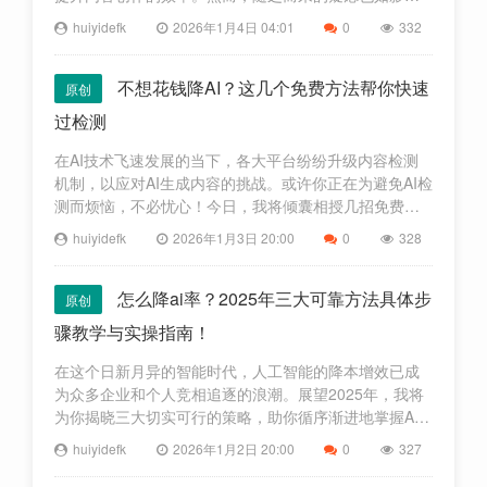
形——AI生成的内容能否逃过检测的火眼金睛？无需忧
huiyidefk
2026年1月4日 04:01
0
332
心，今日本大师将为你揭开神秘面纱，带来几款免费的
利器，让你轻
不想花钱降AI？这几个免费方法帮你快速
原创
过检测
在AI技术飞速发展的当下，各大平台纷纷升级内容检测
机制，以应对AI生成内容的挑战。或许你正在为避免AI检
测而烦恼，不必忧心！今日，我将倾囊相授几招免费妙
计，助你轻松跨越AI检测的难关，让原创之光熠熠生
huiyidefk
2026年1月3日 20:00
0
328
辉！一、了解AI检测原理我们要明白AI检测的原理。一般
来说，
怎么降ai率？2025年三大可靠方法具体步
原创
骤教学与实操指南！
在这个日新月异的智能时代，人工智能的降本增效已成
为众多企业和个人竞相追逐的浪潮。展望2025年，我将
为你揭晓三大切实可行的策略，助你循序渐进地掌握AI
降本之道，从而显著提升工作效率和市场竞争优势。以
huiyidefk
2026年1月2日 20:00
0
327
下是详细步骤与实操指南，为你指引方向：——在AI技
术的广阔天地