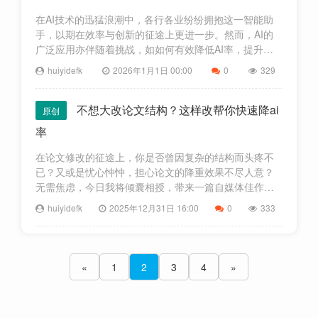
在AI技术的迅猛浪潮中，各行各业纷纷拥抱这一智能助
手，以期在效率与创新的征途上更进一步。然而，AI的
广泛应用亦伴随着挑战，如如何有效降低AI率，提升工
作效率，成为了亟待解决的难题。今日，自媒体文章设
huiyidefk
2026年1月1日 00:00
0
329
计专家将倾囊相授，为您带来一份新手必读的教程，助
您轻松驾驭降低
不想大改论文结构？这样改帮你快速降ai
原创
率
在论文修改的征途上，你是否曾因复杂的结构而头疼不
已？又或是忧心忡忡，担心论文的降重效果不尽人意？
无需焦虑，今日我将倾囊相授，带来一篇自媒体佳作，
其中蕴藏着几个简便高效的技巧。它们将助你一臂之
huiyidefk
2025年12月31日 16:00
0
333
力，迅速降低论文的AI检测率，让论文的结构犹如凤凰
涅槃，焕发出崭新的生
«
1
2
3
4
»