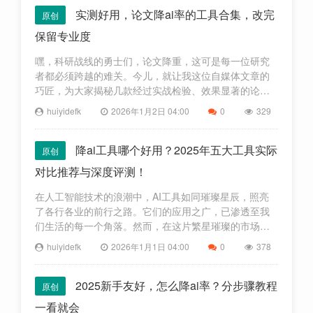
实测好用，论文降ai率的工具合集，改完
原创
保留专业度
嘿，科研战线的勇士们，论文降重，这可是每一位研究
者都必须跨越的难关。今儿，就让我这位自媒体文章的
巧匠，为大家揭秘几款经过实战检验、效果显著的论文
降重利器。让您的论文在保持专业风范的同时，也能轻
huiyidefk
2026年1月2日 04:00
0
329
松驾驭检测关，不妨跟随我的步伐，一探究竟！一、
PaperPass这款
降ai工具哪个好用？2025年五大工具实际
原创
对比推荐与深度评测！
在人工智能技术的浪潮中，AI工具如同璀璨星辰，照亮
了各行各业的前行之路。它们的应用之广，已渗透至我
们生活的每一个角落。然而，在这片繁星璀璨的市场
中，如何挑选出那一颗最适合自己心动的AI明珠呢？今
huiyidefk
2026年1月1日 04:00
0
378
日本篇，将为各位带来一场关于2025年度五大AI工具的
实战对决，深
2025新手友好，怎么降ai率？分步骤教程
原创
一看就会