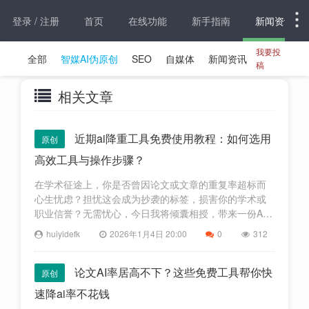
登录 / 注册
首页
在线功能
新手指南
新闻资讯
我要投
全部
智媒AI伪原创
SEO
自媒体
新闻资讯
稿
相关文章
近期ai降重工具免费使用教程：如何选用
原创
高效工具与操作步骤？
在学术征途上，你是否曾因论文或文章的重复率超标而
心生忧虑？担忧这会成为抄袭的标签，损害你的学术或
职业信誉？无需忧心，今日我将倾囊相授，带来一份AI
降重的神秘宝典——免费使用教程！只需跟随我的步
huiyidefk
2026年1月4日 20:00
0
312
伐，你将轻松驾驭这一高效利器，让你的文字重焕生
机！🌟🎁 降重秘籍，一
论文AI率居高不下？这些免费工具帮你快
原创
速降ai率不花钱