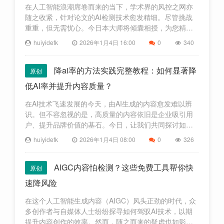
在人工智能浪潮席卷而来的当下，学术界的风控之网亦
随之收紧，针对论文的AI检测技术愈发精细。尽管挑战
重重，但无需忧心。今日本大师将倾囊相授，为您精选
几款免费利器，助您轻松化解AI论文的隐忧，让研究成
huiyidefk
2026年1月4日 16:00
0
340
果焕发出纯粹的光彩！一、免费工具推荐1 TurnitinTurn
降ai率的方法实践完整教程：如何显著降
原创
低AI率并提升内容质量？
在AI技术飞速发展的今天，由AI生成的内容愈发难以辨
识。但不容忽视的是，高质量的内容依旧是企业吸引用
户、提升品牌价值的基石。今日，让我们共同探讨如何
有效降低AI生成内容的比率，从而显著提升内容品质，
huiyidefk
2026年1月4日 08:00
0
326
为品牌赋能。一、深入了解AI生成内容的特点1 缺乏逻辑
性：AI
AIGC内容怕检测？这些免费工具帮你快
原创
速降风险
在这个人工智能生成内容（AIGC）风头正劲的时代，众
多创作者与自媒体人士纷纷探寻如何驾驭AI技术，以期
提升内容创作的效率。然而，随之而来的疑虑也如影随