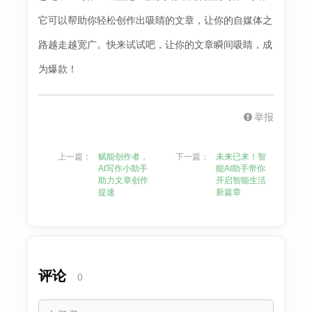
它可以帮助你轻松创作出吸睛的文章，让你的自媒体之
路越走越宽广。快来试试吧，让你的文章瞬间吸睛，成
为爆款！
举报
上一篇：
赋能创作者，
下一篇：
未来已来！智
AI写作小助手
能AI助手带你
助力文章创作
开启智能生活
提速
新篇章
评论
0