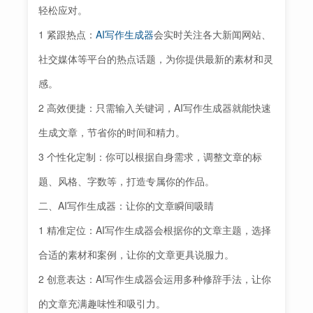
轻松应对。
1 紧跟热点：
AI写作生成器
会实时关注各大新闻网站、
社交媒体等平台的热点话题，为你提供最新的素材和灵
感。
2 高效便捷：只需输入关键词，AI写作生成器就能快速
生成文章，节省你的时间和精力。
3 个性化定制：你可以根据自身需求，调整文章的标
题、风格、字数等，打造专属你的作品。
二、AI写作生成器：让你的文章瞬间吸睛
1 精准定位：AI写作生成器会根据你的文章主题，选择
合适的素材和案例，让你的文章更具说服力。
2 创意表达：AI写作生成器会运用多种修辞手法，让你
的文章充满趣味性和吸引力。