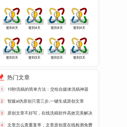
659143010@qq.com
176050505888
秦1
13063098788
签到4天
签到4天
签到4天
签到4天
花路123
chen11117
微信用户6121021726
wyqy
签到3天
签到3天
签到3天
签到3天
热门文章
10秒洗稿的简单方法：交给自媒体洗稿神器
1
智媒ai伪原创只需三步,一键生成原创文章
2
原创文章不好写，在线洗稿软件高效完美解决
3
文章怎么查重复率，文章原创度在线检测免费
4