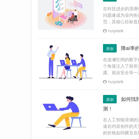
在科技进步的浪潮
问题遂成为业内热
范，其核心目标直
并针对科研工作者
huiyidefk
降ai
原创
在波澜壮阔的数字
个角落注入了前所
露、就业安全等一
忡。那么，如何在
huiyidefk
如何找
原创
测！
在人工智能浪潮的
速在内容创作的天
的价格如同横亘在