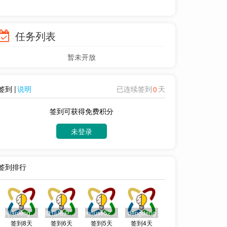
任务列表
暂未开放
签到 |
说明
已连续签到
天
0
签到可获得免费积分
未登录
签到排行
lijianfeng0104
微信用户148313948
mouse520530@qq.com
dengdeng
签到8天
签到6天
签到5天
签到4天