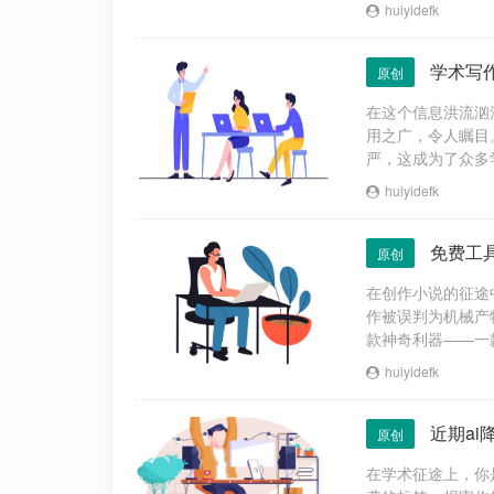
工具的神秘面纱，
huiyidefk
学术写
原创
在这个信息洪流汹
用之广，令人瞩目
严，这成为了众多
面纱，深入剖析，
huiyidefk
免费工
原创
在创作小说的征途
作被误判为机械产
款神奇利器——一
测率，更在优化的
huiyidefk
近期a
原创
在学术征途上，你