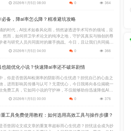
助你轻松跨越这一障碍，
2026年1月5日 08:00
0
364
作必备，降ai率怎么降？精准避坑攻略
涌的时代，AI技术如春风化雨，悄然渗透进学术写作的领域，应
。然而，如何捍卫学术论文的纯净之地，守护其真实与独创的尊
学者与研究人员共同面对的棘手挑战。今日，且让我们共同揭开
探寻如何巧妙地降低AI率，
2026年1月5日 04:00
0
366
具也能优化小说？快速降ai率还不破坏剧情
中，你是否曾因AI检测率的阴影而心生忧虑？担忧自己的心血之
物，进而影响其传播与认可？无需忧心，今日我将向各位揭晓一
款免费工具，它如同小说的守护神，不仅能够助你迅速降低AI检
旅途中，无损地守护你的剧
2026年1月5日 00:00
0
376
i降重工具免费使用教程：如何选用高效工具与操作步骤？
是否曾因论文或文章的重复率超标而心生忧虑？担忧这会成为抄