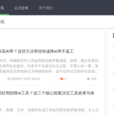
资讯
会员套餐
关于我们
资讯
高AI率？这些方法帮你快速降ai率不返工
时代，AI辅助写作工具如同雨后春笋般涌现，然而，随之而来的
的忧虑声此起彼伏。许多学子在提交论文之际，不禁心头一紧，发
竟被系统无情地标记为AI辅助创作，这不仅对论文的评分造成了
工的阴影笼罩心头。无需
2026年1月6日 08:00
0
324
用好用的降ai工具？这三个核心因素决定工具效果与体
中，图像、文本、音频等生成工具如同雨后春笋般涌现，令人目