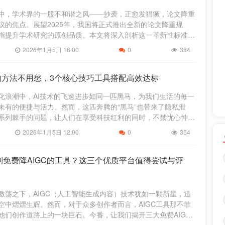
中，学术界的一股不和谐之风——抄袭，正愈发猖獗，论文降重
议的焦点。展望2025年，我国将正式推出全新的论文降重规
指提升学术研究的原创品质。本文将深入剖析这一革新性标准，
提供切实可行的建议，助力大家
2026年1月5日 16:00
0
384
率的方法不用愁，3个核心技巧工具搭配高效达标
化浪潮中，AI技术的飞速进步如同一匹黑马，为我们生活的每一
未有的便捷与活力。然而，这匹奔腾的“黑马”也带来了隐私泄
系列棘手的问题，让人们在享受科技红利的同时，不禁忧心忡
享受AI带来的便捷同时，有效
2026年1月5日 12:00
0
354
到免费降AIGC的工具？这三个优质平台值得尝试与评
激荡之下，AIGC（人工智能生成内容）技术犹如一颗新星，迅
空中熠熠生辉。然而，对于众多创作者而言，AIGC工具那不菲
他们创作道路上的一块巨石。今番，让我们揭开三大免费AIGC