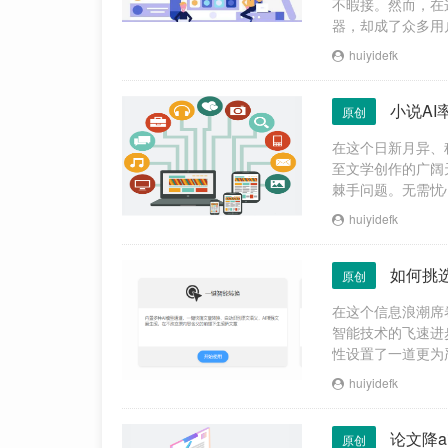
不暇接。然而，在
器，却成了众多用
驭，挑选出既实用
huiyidefk
小说A
原创
在这个日新月异、
至文学创作的广阔
棘手问题。无需忧
轻松驾驭AI检测
huiyidefk
如何挑
原创
在这个信息浪潮席
智能技术的飞速进
性设置了一道更为
学术诚信的AI率
huiyidefk
论文降a
原创