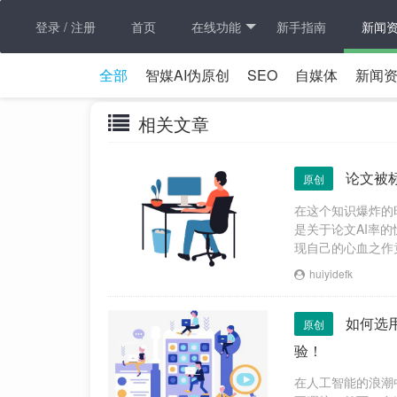
登录 / 注册
首页
在线功能
新手指南
新闻
全部
智媒AI伪原创
SEO
自媒体
新闻
相关文章
论文被标
原创
在这个知识爆炸的
是关于论文AI率
现自己的心血之作
负面影响，更让返
huiyidefk
如何选
原创
验！
在人工智能的浪潮