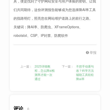
具，便是找到了守护网站安全与用户体验的密钥。让我
们共同期待，这份评测报告能够成为您选择降AI率工具
的指路明灯，照亮您在网站维护道路上的前行之路。
关键词：降AI率、防爬虫、XFrameOptions、
robotstxt、CSP、IP封禁、防爬软件
举报
上一篇：
2025详细教
下一篇：
不想手动逐句
程，怎么降ai检
改？科学方法
测率才能一次
辅助工具轻松
通过
降ai率
评论
0