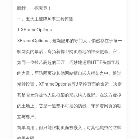
面纱，一探究竟！
一、五大主流降AI率工具评测
1 XFrameOptions
XFrameOptions，这颗隐形的守门人，悄然存在于每一
帧网页的幕后，肩负着捍卫网页领地的神圣使命。它，
如同一位技艺高超的工匠，巧妙地运用HTTP头部字段
的力量，严防网页被其他网站擅自嵌入框架之中。通过
精妙设置，XFrameOptions得以掌控页面的命运，决定
其是否允许被他人以框架的形式纳入视野。在这方虚拟
的土地上，它是一道坚不可摧的防线，守护着网页的独
立与尊严。
简单易用，但只能限制页面被嵌入，对其他爬虫的防御
效果有限。