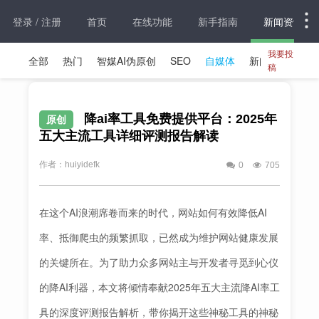
登录 / 注册
首页
在线功能
新手指南
新闻资讯
我要投
全部
热门
智媒AI伪原创
SEO
自媒体
新闻资讯
稿
降ai率工具免费提供平台：2025年
原创
五大主流工具详细评测报告解读
作者：huiyidefk
0
705
在这个AI浪潮席卷而来的时代，网站如何有效降低AI
率、抵御爬虫的频繁抓取，已然成为维护网站健康发展
的关键所在。为了助力众多网站主与开发者寻觅到心仪
的降AI利器，本文将倾情奉献2025年五大主流降AI率工
具的深度评测报告解析，带你揭开这些神秘工具的神秘