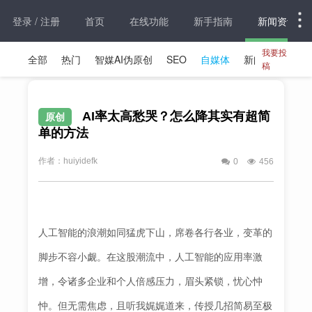
登录 / 注册
首页
在线功能
新手指南
新闻资讯
我要投
全部
热门
智媒AI伪原创
SEO
自媒体
新闻资讯
稿
AI率太高愁哭？怎么降其实有超简
原创
单的方法
作者：huiyidefk
0
456
人工智能的浪潮如同猛虎下山，席卷各行各业，变革的
脚步不容小觑。在这股潮流中，人工智能的应用率激
增，令诸多企业和个人倍感压力，眉头紧锁，忧心忡
忡。但无需焦虑，且听我娓娓道来，传授几招简易至极