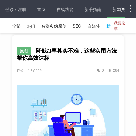
登录 / 注册
首页
在线功能
新手指南
新闻资讯
我要投
全部
热门
智媒AI伪原创
SEO
自媒体
新闻资讯
稿
降低ai率其实不难，这些实用方法
原创
帮你高效达标
作者：huiyidefk
0
284